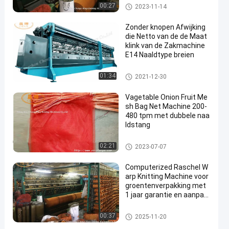
Netto Zakmachine
00:27
2023-11-14
Zonder knopen Afwijking
die Netto van de de Maat
klink van de Zakmachine
E14 Naaldtype breien
Netto Zakmachine
01:34
2021-12-30
Vagetable Onion Fruit Me
sh Bag Net Machine 200-
480 tpm met dubbele naa
ldstang
Netto Zakmachine
02:21
2023-07-07
Computerized Raschel W
arp Knitting Machine voor
groentenverpakking met
1 jaar garantie en aanpas
bare grootte
Netto Zakmachine
00:37
2025-11-20