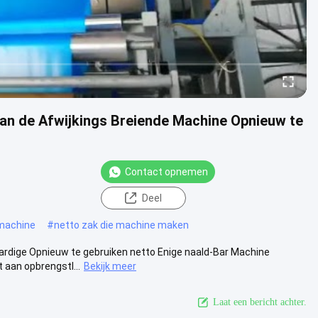
van de Afwijkings Breiende Machine Opnieuw te
Contact opnemen
Deel
 machine
#
netto zak die machine maken
aardige Opnieuw te gebruiken netto Enige naald-Bar Machine
aan opbrengstI...
Bekijk meer
Laat een bericht achter.