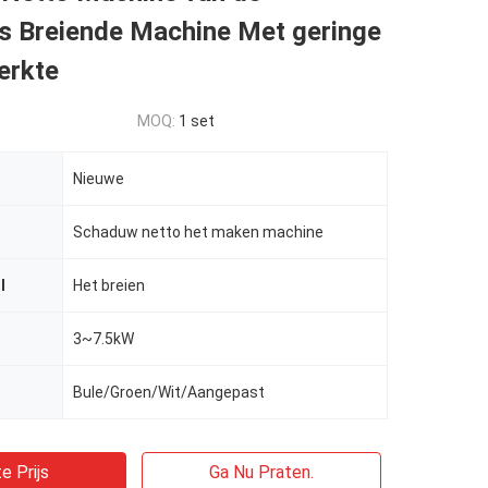
gs Breiende Machine Met geringe
erkte
MOQ:
1 set
Nieuwe
Schaduw netto het maken machine
l
Het breien
3~7.5kW
Bule/Groen/Wit/Aangepast
e Prijs
Ga Nu Praten.