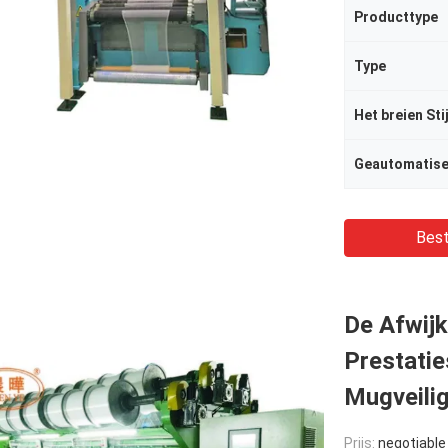
Producttype
Type
Het breien Stij
Geautomatis
Best
De Afwij
Prestatie
Mugveili
Prijs:
negotiable