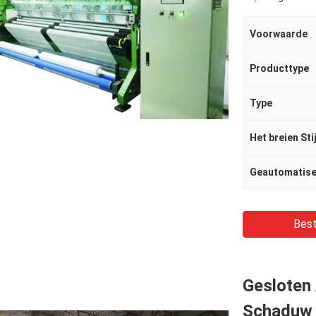
Voorwaarde
Producttype
Type
Het breien Stij
Geautomatis
Best
Gesloten
Schaduw 