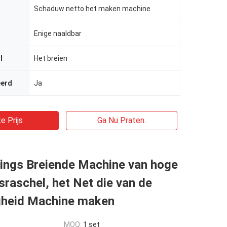
Schaduw netto het maken machine
Enige naaldbar
l
Het breien
eerd
Ja
e Prijs
Ga Nu Praten.
kings Breiende Machine van hoge
sraschel, het Net die van de
gheid Machine maken
MOQ:
1 set