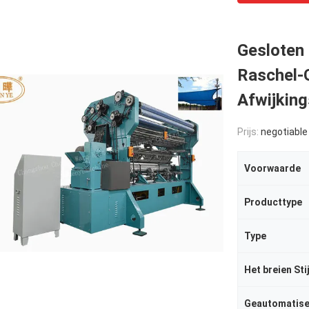
Gesloten
Raschel-
Afwijkin
Prijs:
negotiable
Voorwaarde
Producttype
Type
Het breien Stij
Geautomatis