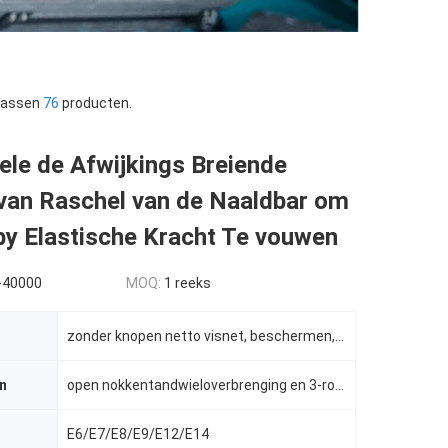
 passen
76
producten.
le de Afwijkings Breiende
van Raschel van de Naaldbar om
by Elastische Kracht Te vouwen
-40000
MOQ:
1 reeks
zonder knopen netto visnet, beschermen, netto beurs en netto in de schaduw stellen
n
open nokkentandwieloverbrenging en 3-roIlers positief garen laten-van systeem
E6/E7/E8/E9/E12/E14