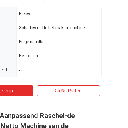
Nieuwe
Schaduw netto het maken machine
Enige naaldbar
l
Het breien
eerd
Ja
e Prijs
Ga Nu Praten.
 Aanpassend Raschel-de
Netto Machine van de