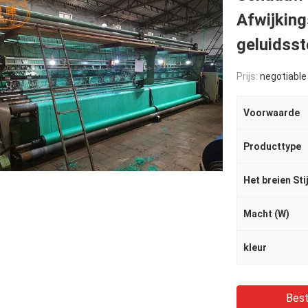
Afwijkin
geluidsst
Prijs:
negotiable
Voorwaarde
Producttype
Het breien Stij
Macht (W)
kleur
Best