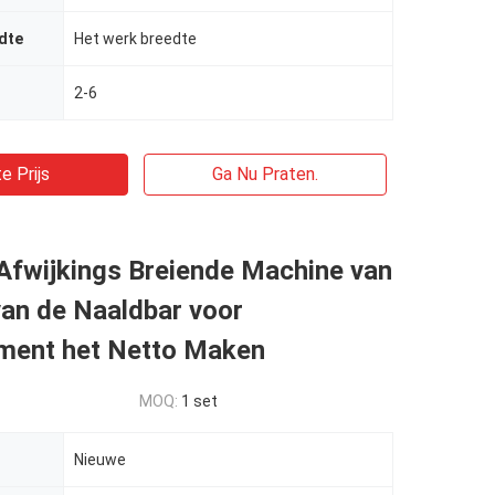
dte
Het werk breedte
2-6
e Prijs
Ga Nu Praten.
Afwijkings Breiende Machine van
van de Naaldbar voor
ment het Netto Maken
MOQ:
1 set
Nieuwe