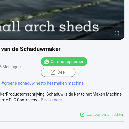
G van de Schaduwmaker
Contact opnemen
6 Meningen
Deel
#
groene schaduw netto het maken machine
erProductomschrijving: Schaduw is de Netto het Maken Machine
ste PLC Controlesy...
Bekijk meer
Laat een bericht achter.