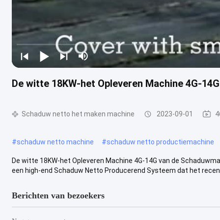
De witte 18KW-het Opleveren Machine 4G-14
Schaduw netto het maken machine
2023-09-01
4
#
schaduw netto machine
#
schaduw netto productiemachine
De witte 18KW-het Opleveren Machine 4G-14G van de Schaduwmak
een high-end Schaduw Netto Producerend Systeem dat het recent
Berichten van bezoekers