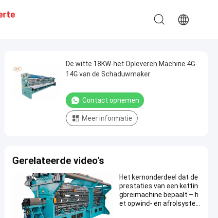
erte
De witte 18KW-het Opleveren Machine 4G-
14G van de Schaduwmaker
Contact opnemen
Meer informatie
Gerelateerde video's
Het kernonderdeel dat de
prestaties van een kettin
gbreimachine bepaalt – h
et opwind- en afrolsystee
m