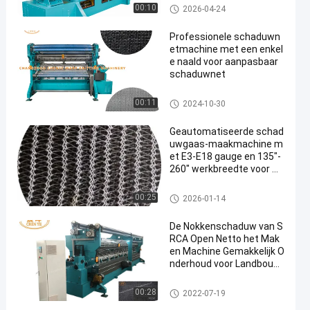
Schaduw netto het maken ma
00:10
2026-04-24
chine
Professionele schaduwn
etmachine met een enkel
e naald voor aanpasbaar
schaduwnet
Schaduw netto het maken ma
00:11
2024-10-30
chine
Geautomatiseerde schad
uwgaas-maakmachine m
et E3-E18 gauge en 135"-
260" werkbreedte voor wi
ndbrekende kastoepassi
ngen
Schaduw netto het maken ma
00:25
2026-01-14
chine
De Nokkenschaduw van S
RCA Open Netto het Mak
en Machine Gemakkelijk O
nderhoud voor Landbouw
bedrijven
Schaduw netto het maken ma
00:28
2022-07-19
chine