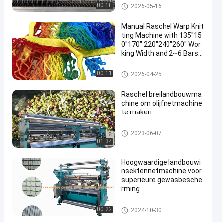
Breiende Vervangstukken
00:10
2026-05-16
Manual Raschel Warp Knit
ting Machine with 135"15
0"170" 220"240"260" Wor
king Width and 2~6 Bars f
or High Production Safety
Nets
De Machine van het veiligheid
00:11
2026-04-25
snet
Raschel breilandbouwma
chine om olijfnetmachine
te maken
Landbouw het Opleveren Mach
2023-06-07
ine
01:34
Hoogwaardige landbouwi
nsektennetmachine voor
superieure gewasbesche
rming
Landbouw het Opleveren Mach
00:22
2024-10-30
ine