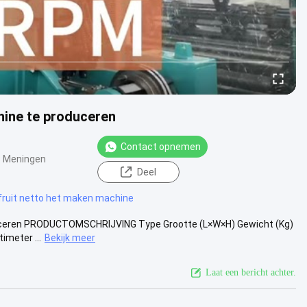
hine te produceren
Contact opnemen
 Meningen
Deel
fruit netto het maken machine
duceren PRODUCTOMSCHRIJVING Type Grootte (L×W×H) Gewicht (Kg)
imeter ...
Bekijk meer
Laat een bericht achter.