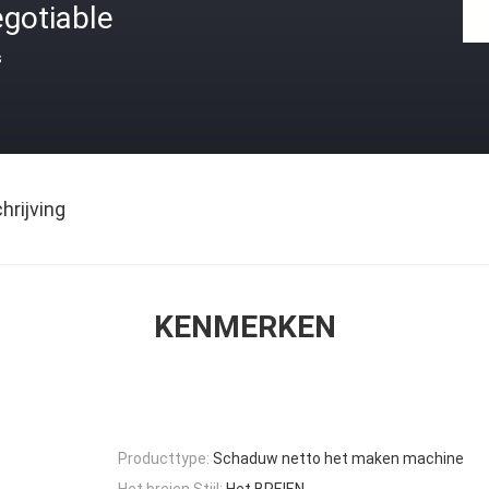
gotiable
s
rijving
KENMERKEN
Producttype:
Schaduw netto het maken machine
Het breien Stijl:
Het BREIEN