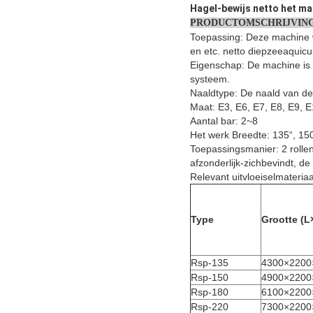
Hagel-bewijs netto het ma
PRODUCTOMSCHRIJVIN
Toepassing: Deze machine w
en etc. netto diepzeeaquicul
Eigenschap: De machine is 
systeem.
Naaldtype: De naald van de 
Maat: E3, E6, E7, E8, E9, 
Aantal bar: 2~8
Het werk Breedte: 135“, 150
Toepassingsmanier: 2 rollen 
afzonderlijk-zichbevindt, de
Relevant uitvloeiselmateri
Type
Grootte (
Rsp-135
4300×2200
Rsp-150
4900×2200
Rsp-180
6100×2200
Rsp-220
7300×2200