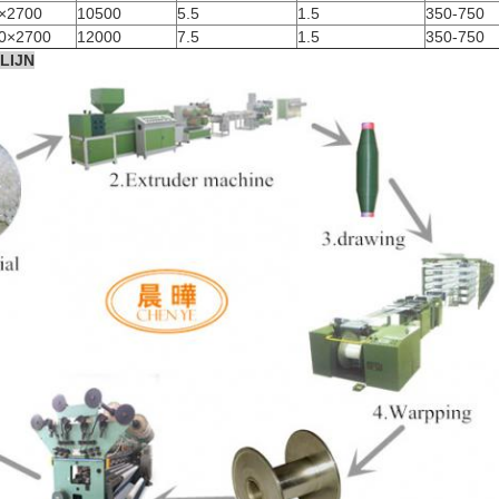
×2700
10500
5.5
1.5
350-750
0×2700
12000
7.5
1.5
350-750
LIJN