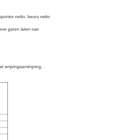
orten netto, beurs netto
ieve garen laten-van
t wrijvingaandrijving,