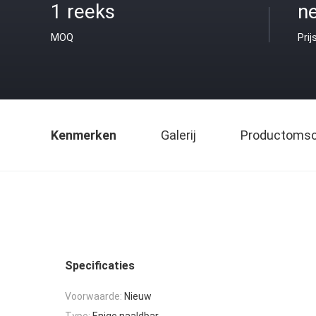
1 reeks
ne
MOQ
Prij
Kenmerken
Galerij
Productomsch
Specificaties
Voorwaarde:
Nieuw
Type:
Enige naaldbar