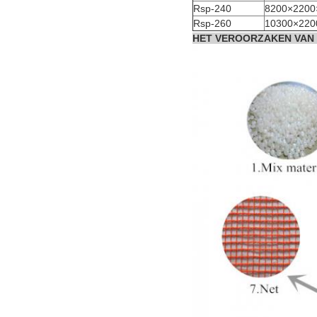
Rsp-240
8200×2200
Rsp-260
10300×220
HET VEROORZAKEN VAN 