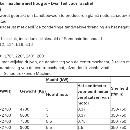
ken machine met hoogte - kwaliteit voor raschel
G
ordt gebruikt om Landbouwzon te produceren glanst netto schaduw, sp
tuur.
uitgerust met geoli?de zonderlinge tandwieloverbrenging en het negat
blokklink, individuele klinknaald of Samenstellingsnaald
E12, E14, E16, E18
“, 170“, 220“, 240“. 260“
met wrijving drijven, de aandrijving van de centrumschacht, 2 rollen me
 aandrijving van de centrumschacht, afzonderlijk-zichbevindt
aal: Scheeftrekkende Machine
Macht (kW)
Het centimeter
Snelheid
L×W×H)
Gewicht (Kg)
voor centimeter
(t/min)
Hoofdmotor
verplaatsen van
motor
×2700
4700
3
0,37
350-750
×2700
5000
3
0,37
350-750
×2700
7500
5.5
0,75
350-750
×2700
9000
5.5
1.5
350-750