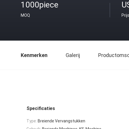
1000piece
U
MOQ
Prij
Kenmerken
Galerij
Productomsch
Specificaties
Type:
Breiende Vervangstukken
Gebruik:
Breiende Machines, KS-Machine