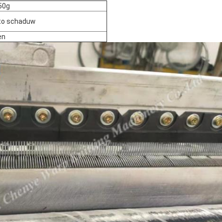
50g
tto schaduw
en