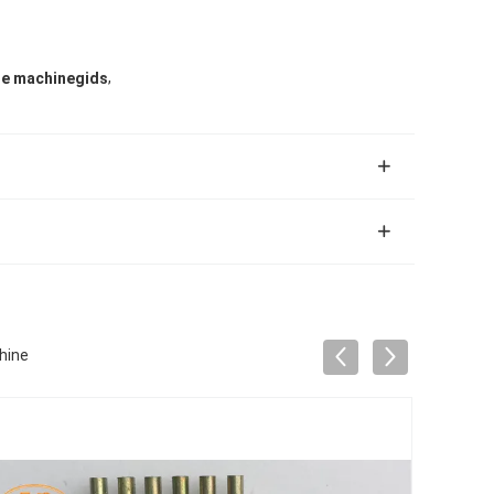
,
 de machinegids
hine