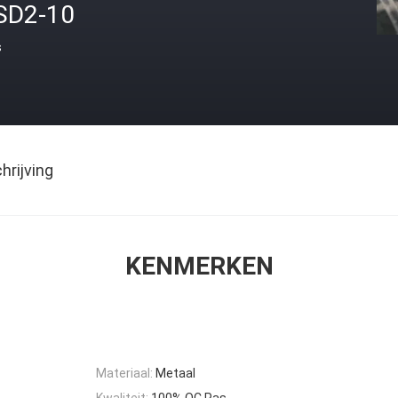
SD2-10
s
rijving
KENMERKEN
Materiaal:
Metaal
Kwaliteit:
100% QC Pas