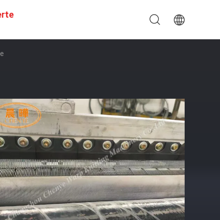
erte
ne