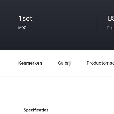
1set
U
MOQ
Prij
Kenmerken
Galerij
Productomsch
Specificaties