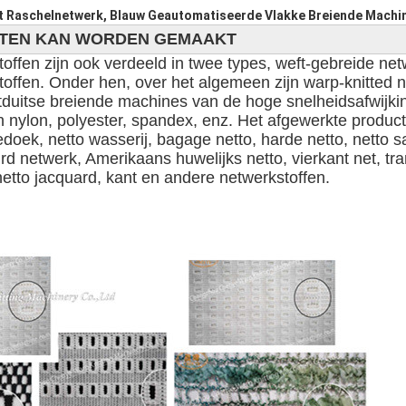
t Raschelnetwerk, Blauw Geautomatiseerde Vlakke Breiende Machi
TTEN KAN WORDEN GEMAAKT
ffen zijn ook verdeeld in twee types, weft-gebreide netw
offen. Onder hen, over het algemeen zijn warp-knitted ne
uitse breiende machines van de hoge snelheidsafwijking
 nylon, polyester, spandex, enz. Het afgewerkte product 
oek, netto wasserij, bagage netto, harde netto, netto s
rd netwerk, Amerikaans huwelijks netto, vierkant net, tra
netto jacquard, kant en andere netwerkstoffen.