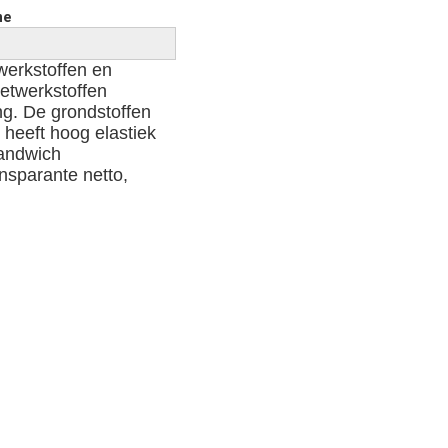
ne
erkstoffen en 

twerkstoffen 

. De grondstoffen 

heeft hoog elastiek 

andwich 

nsparante netto, 
