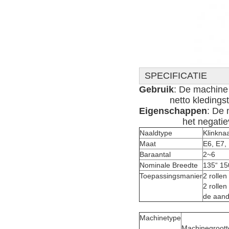
SPECIFICATIE
Gebruik
: De machine 
Eigenschappen
: De 
                 het neg
Naaldtype
Klinkna
Maat
E6, E7,
Baraantal
2~6
Nominale Breedte
135“ 15
Toepassingsmanier
2 rollen
2 rollen
de aand