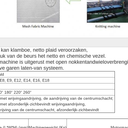
kan klamboe, netto plaid veroorzaken,

machine is uitgerust met open nokkentandwieloverbrengi
atieve garen laten-van systeem.
ald
 E8, E9, E12, E14, E16, E18
0“ 180“ 220“ 260“
 met wrijvingaandrijving, de aandrijving van de centrumschacht; 

 met afzonderlijk-zichbevindt wrijvingaandrijving, 

rijving van de centrumschacht, afzonderlijk-zichbevindt