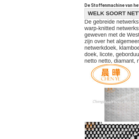
De Stoffenmachine van he
WELK SOORT NE
De gebreide netwerksto
warp-knitted netwerkst
geweven met de Westd
zijn over het algemeen
netwerkdoek, klamboed
doek, licote, geborduu
netto netto, diamant, 