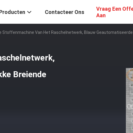
Vraag Een Off
Producten
Contacteer Ons
Aan
e Stoffenmachine Van Het Raschelnetwerk, Blauw Geautomatiseerde 
aschelnetwerk,
kke Breiende