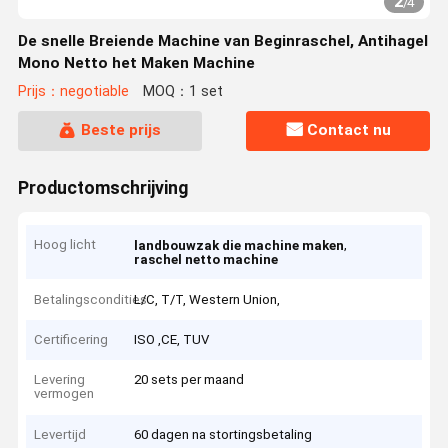
2
/
4
De snelle Breiende Machine van Beginraschel, Antihagel
Mono Netto het Maken Machine
Prijs：negotiable
MOQ：1 set
Beste prijs
Contact nu
Productomschrijving
Hoog licht
,
landbouwzak die machine maken
raschel netto machine
Betalingscondities
L/C, T/T, Western Union,
Certificering
ISO ,CE, TUV
Levering
20 sets per maand
vermogen
Levertijd
60 dagen na stortingsbetaling